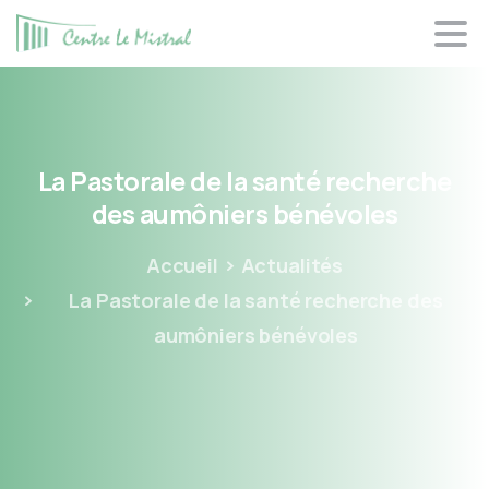
Panneau de gestion des cookies
La
Pastorale
de
la
santé
recherche
des
aumôniers
bénévoles
Accueil
Actualités
La Pastorale de la santé recherche des
aumôniers bénévoles