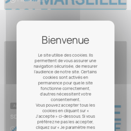
17 septembre 2025
Le site utilise des cookies. Ils
permettent de vous assurer une
navigation sécurisée, de mesurer
l’audience de notre site. Certains
cookies sont activés en
permanence pour que le site
fonctionne correctement,
d’autres nécessitent votre
consentement.
Vous pouvez accepter tous les
Actualités
cookies en cliquant sur «
SDVS Programme 2025-2026
J’accepte » ci-dessous. Si vous
préférez ne pas les accepter,
cliquez sur « Je paramètre mes
17 septembre 2025